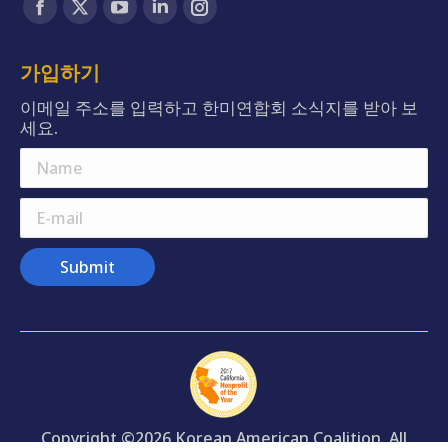
Facebook
X
YouTube
Linkedin
Instagram
page
page
page
page
page
opens
opens
opens
opens
opens
가입하기
in
in
in
in
in
이메일 주소를 입력하고 한미연합회 소식지를 받아 보
new
new
new
new
new
세요.
window
window
window
window
window
Name
E-mail
Submit
Copyright ©2026 Korean American Coalition. All