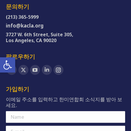
문의하기
(213) 365-5999
info@kacla.org
3727 W. 6th Street, Suite 305,
Los Angeles, CA 90020
팔로우하기
Open toolbar
Find us on:
Facebook
X
YouTube
Linkedin
Instagram
page
page
page
page
page
opens
opens
opens
opens
opens
가입하기
in
in
in
in
in
이메일 주소를 입력하고 한미연합회 소식지를 받아 보
new
new
new
new
new
세요.
window
window
window
window
window
Name
E-mail