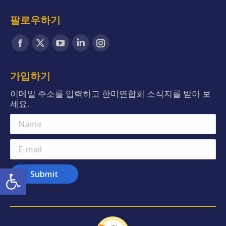
팔로우하기
Find us on:
Facebook
X
YouTube
Linkedin
Instagram
page
page
page
page
page
opens
opens
opens
opens
opens
가입하기
in
in
in
in
in
이메일 주소를 입력하고 한미연합회 소식지를 받아 보
new
new
new
new
new
세요.
window
window
window
window
window
Name
E-mail
Open toolbar
Submit