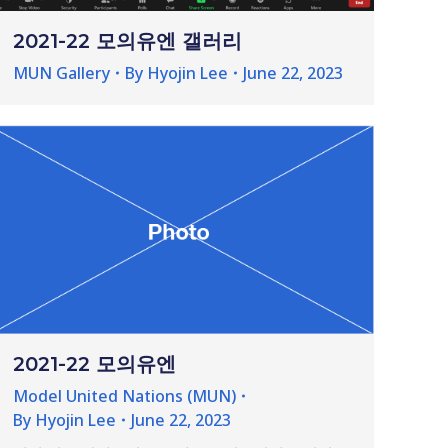
2021-22 모의유엔 갤러리
MUN Gallery
By
Hyojin Lee
June 22, 2023
2021-22 모의유엔
Model United Nations (MUN)
By
Hyojin Lee
June 22, 2023