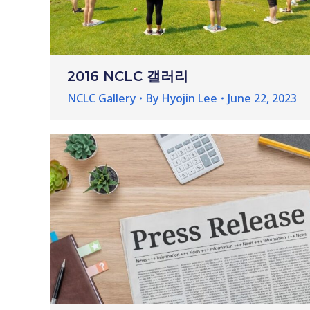
2016 NCLC 갤러리
NCLC Gallery
By
Hyojin Lee
June 22, 2023