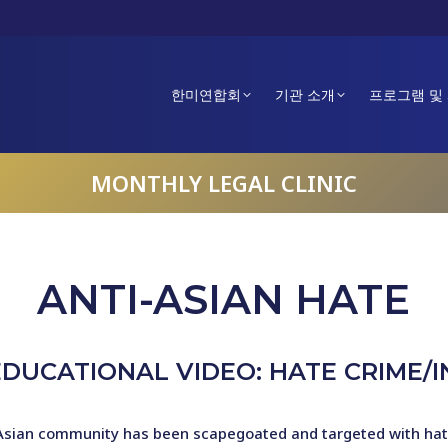
한미연합회
기관 소개
프로그램 및
MONTHLY LEGAL CLINIC
ANTI-ASIAN HATE
DUCATIONAL VIDEO: HATE CRIME/I
Asian community has been scapegoated and targeted with hate 