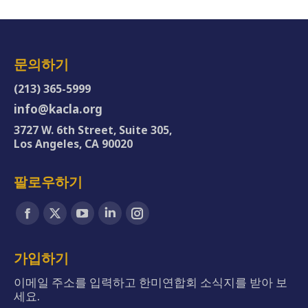
문의하기
(213) 365-5999
info@kacla.org
3727 W. 6th Street, Suite 305,
Los Angeles, CA 90020
팔로우하기
Find us on:
Facebook
X
YouTube
Linkedin
Instagram
page
page
page
page
page
opens
opens
opens
opens
opens
가입하기
in
in
in
in
in
이메일 주소를 입력하고 한미연합회 소식지를 받아 보
new
new
new
new
new
세요.