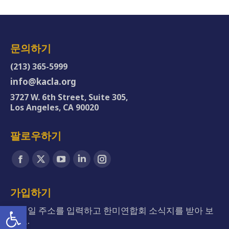
문의하기
(213) 365-5999
info@kacla.org
3727 W. 6th Street, Suite 305,
Los Angeles, CA 90020
팔로우하기
Find us on:
Facebook
X
YouTube
Linkedin
Instagram
page
page
page
page
page
opens
opens
opens
opens
opens
가입하기
in
in
in
in
in
Open toolbar
이메일 주소를 입력하고 한미연합회 소식지를 받아 보
new
new
new
new
new
세요.