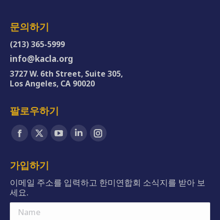
문의하기
(213) 365-5999
info@kacla.org
3727 W. 6th Street, Suite 305,
Los Angeles, CA 90020
팔로우하기
Find us on:
Facebook
X
YouTube
Linkedin
Instagram
page
page
page
page
page
opens
opens
opens
opens
opens
가입하기
in
in
in
in
in
이메일 주소를 입력하고 한미연합회 소식지를 받아 보
new
new
new
new
new
세요.
window
window
window
window
window
Name